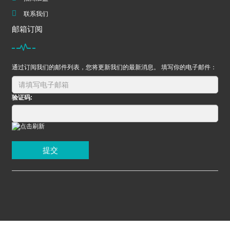
联系我们
邮箱订阅
通过订阅我们的邮件列表，您将更新我们的最新消息。 填写你的电子邮件：
验证码:
提交