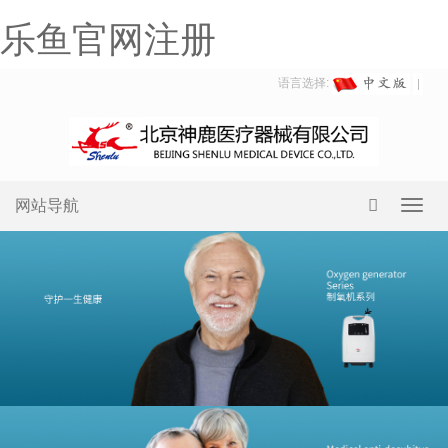
乐鱼官网注册
语言选择:
网站导航
Toggl
navig