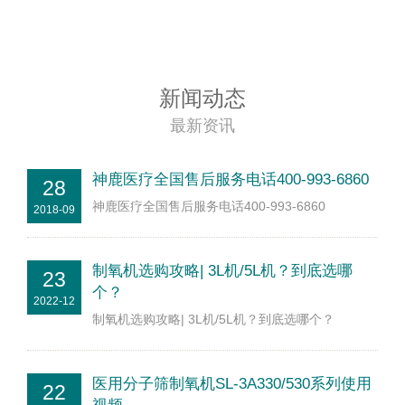
新闻动态
最新资讯
神鹿医疗全国售后服务电话400-993-6860
28
神鹿医疗全国售后服务电话400-993-6860
2018-09
制氧机选购攻略| 3L机/5L机？到底选哪
23
个？
2022-12
制氧机选购攻略| 3L机/5L机？到底选哪个？
医用分子筛制氧机SL-3A330/530系列使用
22