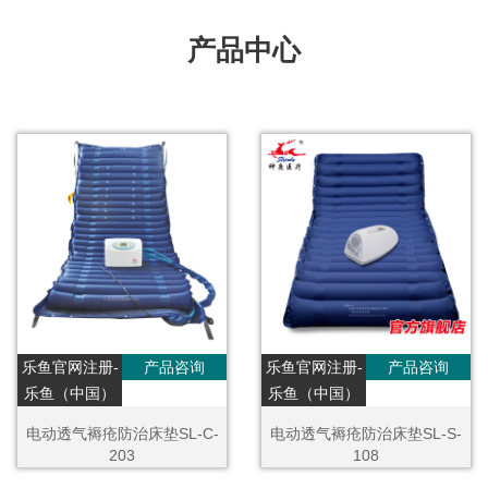
产品中心
乐鱼官网注册-
产品咨询
乐鱼官网注册-
产品咨询
乐鱼（中国）
乐鱼（中国）
电动透气褥疮防治床垫SL-C-
电动透气褥疮防治床垫SL-S-
203
108